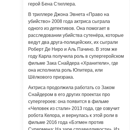
герой Бена Стиллера.
В триллере Джона Эвнета «Право на
убийство» 2008 года актриса сыграла
одного из детективов. Она помогает в
расследовании убийства сутенёра, которые
ведут два друга-полицейских, их сыграли
Роберт Де Ниро и Аль Пачино. В этом же
году Карла получила роль в супергеройском
фильме Зака Снайдера «Хранители», где
она исполнила роль Юпитера, или
Шёлкового призрака.
Актриса продолжила работать со Заком
Снайдером в его других проектах про
супергероев: она появится в фильме
«Человек из стали» 2013 года, где озвучит
робота Келора, и вернулась к этой роли в
фильме 2016 года «Бэтмен против
Супермена: На заре справедливости». Из