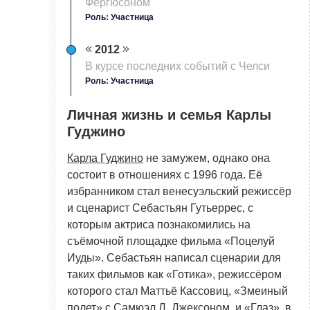
Фергюсоном
Роль: Участница
2012
B кyрсе последних событий с Челси
Роль: Участница
Личная жизнь и семья Карлы
Гуджино
Карла Гуджино
не замужем, однако она
состоит в отношениях с 1996 года. Её
избранником стал венесуэльский режиссёр
и сценарист Себастьян Гутьеррес, с
которым актриса познакомились на
съёмочной площадке фильма «Поцелуй
Иуды». Себастьян написал сценарии для
таких фильмов как «Готика», режиссёром
которого стал Маттьё Кассовиц, «Змеиный
полет» с Самюэл Л. Джексоном, и «Глаз», в