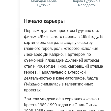
Молодая Карла
Карла Гуджино в
Гуджино
молодости
Начало карьеры
Первым крупным проектом Гуджино стал
фильм «Жизнь этого парня» в 1993 году. В
картине она сыграла сводную сестру
главного героя, роль которого исполнил
Леонардо Ди Каприо. Партнёром по
съёмочной площадке 21-летней актрисы
стал и Роберт Де Ниро, сыгравший отчима
героев. Параллельно с актёрской
деятельностью в кинематографе,
Карла
Гуджино
снималась в телевизионных
проектах.
Зрители увидели её в сериалах «Фэлкон
Крест» 1989-1990 годов и «Спин-Сити»
1996-1988 годов, часто актриса появлялась