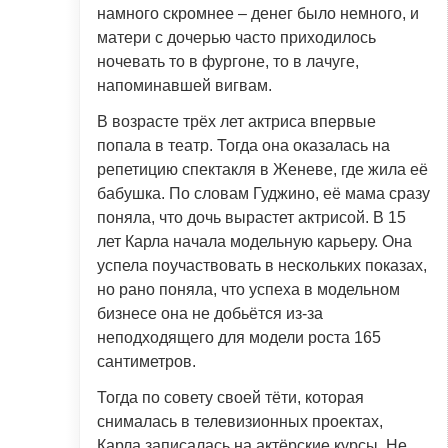
намного скромнее – денег было немного, и
матери с дочерью часто приходилось
ночевать то в фургоне, то в лачуге,
напоминавшей вигвам.
В возрасте трёх лет актриса впервые
попала в театр. Тогда она оказалась на
репетицию спектакля в Женеве, где жила её
бабушка. По словам Гуджино, её мама сразу
поняла, что дочь вырастет актрисой. В 15
лет Карла начала модельную карьеру. Она
успела поучаствовать в нескольких показах,
но рано поняла, что успеха в модельном
бизнесе она не добьётся из-за
неподходящего для модели роста 165
сантиметров.
Тогда по совету своей тёти, которая
снималась в телевизионных проектах,
Карла записалась на актёрские курсы. Не