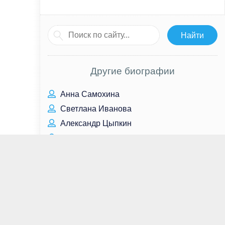
Другие биографии
Анна Самохина
Светлана Иванова
Александр Цыпкин
Джесси Племонс
Шэрон Осборн
Дэйв Батиста
Риз Уизерспун
Леонид Филатов
Елена Вяльбе