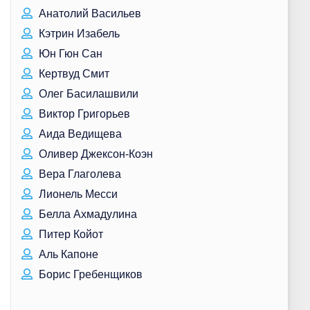
Анатолий Васильев
Кэтрин Изабель
Юн Гюн Сан
Кертвуд Смит
Олег Басилашвили
Виктор Григорьев
Аида Ведищева
Оливер Джексон-Коэн
Вера Глаголева
Лионель Месси
Белла Ахмадулина
Питер Койот
Аль Капоне
Борис Гребенщиков