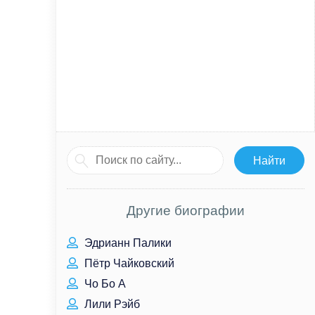
Другие биографии
Эдрианн Палики
Пётр Чайковский
Чо Бо А
Лили Рэйб