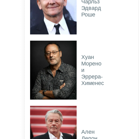
Чарльз
Эдвард
Роше
Хуан
Морено
и
Эррера-
Хименес
Ален
Делон