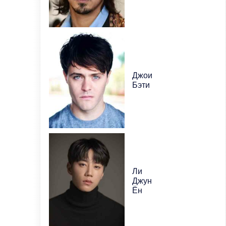
Джои
Бэти
Ли
Джун
Ён