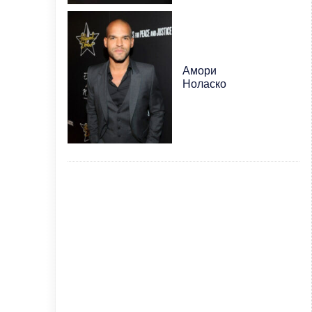
Амори
Ноласко