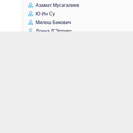
Азамат Мусагалиев
Ю Ин Су
Милош Бикович
Донна Д’Эррико
Василина Юсковец
Холланд Роден
Сергей Чунаев
Наринэ Абгарян
Омар Эппс
Моника Беллуччи
Эдит Пиаф
Михаил Калашников
Риккардо Скамарчо
Фрэнки Фэйзон
Даниил Страхов