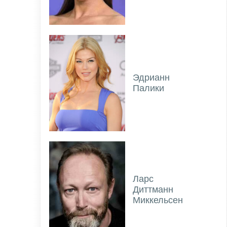
Эдрианн
Палики
Ларс
Диттманн
Миккельсен