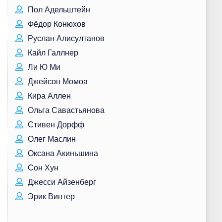
Пол Адельштейн
Фёдор Конюхов
Руслан Алисултанов
Кайл Галлнер
Ли Ю Ми
Джейсон Момоа
Кира Аллен
Ольга Савастьянова
Стивен Дорфф
Олег Маслин
Оксана Акиньшина
Сон Хун
Джесси Айзенберг
Эрик Винтер