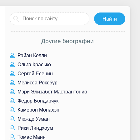
Другие биографии
Райан Келли
Ольга Красько
Сергей Есенин
Мелисса Роксбур
Мэри Элизабет Мастрантонио
Фёдор Бондарчук
Камерон Монахэн
Мюжде Узман
Рики Линдхоум
Томас Манн