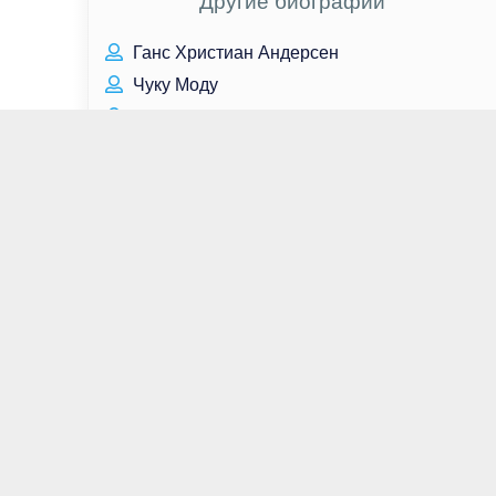
Другие биографии
Ганс Христиан Андерсен
Чуку Моду
Юэн Макгрегор
Дженнифер Эль
Лили Коул
Скарлетт Хефнер
Джеймс Белуши
Майкл Эклунд
Александр Леонтьев
Егор Губарев
Наталья Бардо
Сара Шахи
Маккензи Дэвис
Лайла Ализаде