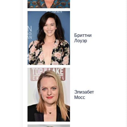
Бриттни
Лоуэр
Элизабет
Мосс