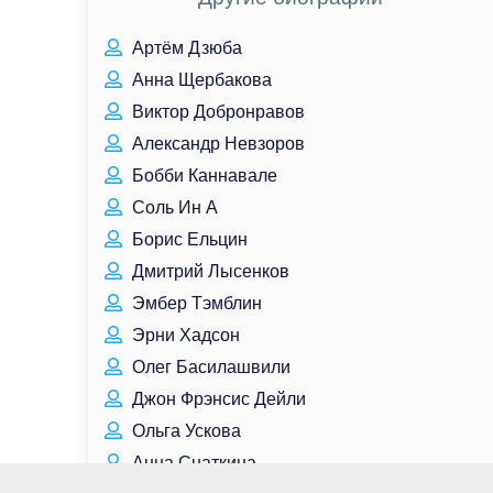
Артём Дзюба
Анна Щербакова
Виктор Добронравов
Александр Невзоров
Бобби Каннавале
Соль Ин А
Борис Ельцин
Дмитрий Лысенков
Эмбер Тэмблин
Эрни Хадсон
Олег Басилашвили
Джон Фрэнсис Дейли
Ольга Ускова
Анна Снаткина