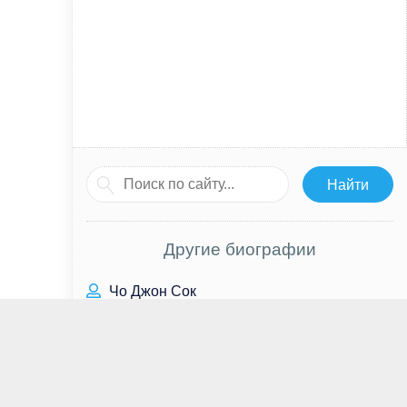
Другие биографии
Чо Джон Сок
Билл Пуллман
Анна Хилькевич
Лев Лещенко
Мадалина Генеа