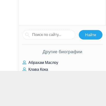
Другие биографии
Абрахам Маслоу
Клава Кока
Пэттон Освальт
Керем Бюрсин
Мария Сёмкина
Ирина Белых
Рэйчел Вайс