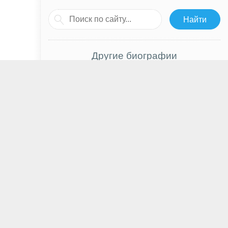
Другие биографии
Ирина Горбачева
Валерий Тодоровский
Киллиан Скотт
Шей Уигэм
Анна Плетнёва
Джейсон Кларк
Флоренс Пью
Александра Ребенок
Ким Ю Джин
Ферруччо Ламборгини
Дмитрий Масленников