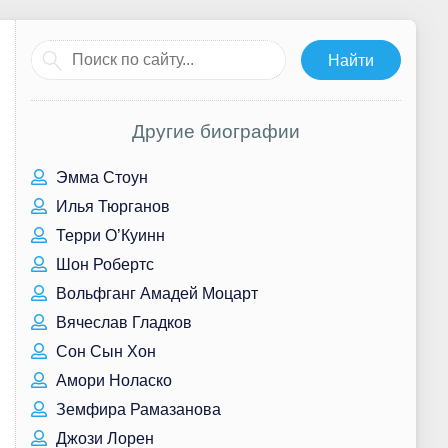
Другие биографии
Эмма Стоун
Илья Тюрганов
Терри О’Куинн
Шон Робертс
Вольфганг Амадей Моцарт
Вячеслав Гладков
Сон Сын Хон
Амори Ноласко
Земфира Рамазанова
Джози Лорен