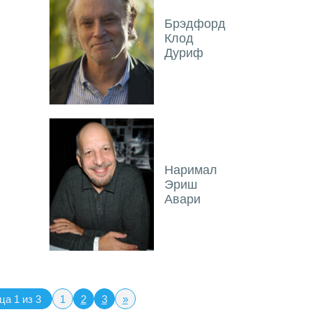
Брэдфорд
Клод
Дуриф
Наримал
Эриш
Авари
а 1 из 3
1
2
3
»