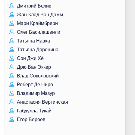
Дмитрий Белик
Жан-Клод Ван Дамм
Мари Краймбрери
Олег Басилашвили
Татьяна Навка
Татьяна Доронина
Сон Джи Хё
Дрю Ван Эккер
Влад Соколовский
Роберт Де Ниро
Владимир Мазур
Анастасия Вертинская
Габдулла Тукай
Егор Бероев