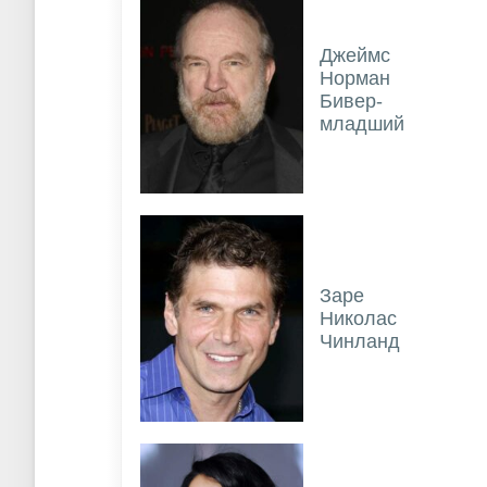
Джеймс
Норман
Бивер-
младший
Заре
Николас
Чинланд