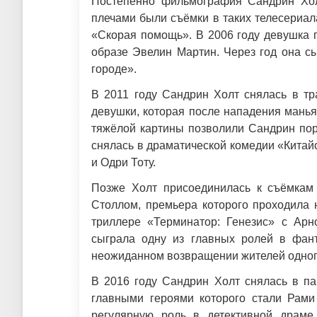
Постепенно фильмография Сандрин Хол
плечами были съёмки в таких телесериала
«Скорая помощь». В 2006 году девушка 
образе Эвелин Мартин. Через год она с
городе».
В 2011 году Сандрин Холт снялась в тр
девушки, которая после нападения манья
тяжёлой картины позволили Сандрин пор
снялась в драматической комедии «Китай
и Одри Тоту.
Позже Холт присоединилась к съёмкам
Столлом, премьера которого проходила н
триллере «Терминатор: Генезис» с Ар
сыграла одну из главных ролей в фан
неожиданном возвращении жителей одного
В 2016 году Сандрин Холт снялась в па
главными героями которого стали Рами
регулярную роль в детективной драме