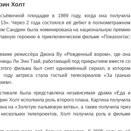
рин Холт
ъёмочной площадке в 1989 году, когда она получила
 13». Через 2 года состоялся её дебют в полнометражном
тором Сандрин была номинирована на национальную премию
главную героиню в приключенческом фильме «Покахонтас:
оевике режиссёра Джона Ву «Рожденный вором», где она
пницы Ли Энн Тзай, работающей под прикрытием вместе со
этого фильма был снят одноимённый сериал, в котором
 году актриса стала гостьей телесериалов «За гранью
тием».
естивале была представлена независимая драма «Еда и
рин Холт исполнила роль второго плана. Картина получила
на на «Золотую пальмовую ветвь», а также получила приз
 нескольких телепроектов, Холт получила роль в фильме