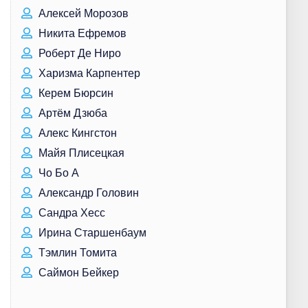
Алексей Морозов
Никита Ефремов
Роберт Де Ниро
Харизма Карпентер
Керем Бюрсин
Артём Дзюба
Алекс Кингстон
Майя Плисецкая
Чо Бо А
Александр Головин
Сандра Хесс
Ирина Старшенбаум
Тэмлин Томита
Саймон Бейкер