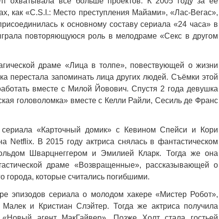
т охватывала всё больше проектов. К 2005 году за её
х, как «C.S.I.: Место преступления Майами», «Лас-Вегас»,
присоединилась к основному составу сериала «24 часа» в
ыграла повторяющуюся роль в мелодраме «Секс в другом
агической драме «Лица в толпе», повествующей о жизни
ка перестала запоминать лица других людей. Съёмки этой
аботать вместе с Милой Йовович. Спустя 2 года девушка
ская головоломка» вместе с Келли Райли, Сесиль де Франс
 сериала «Карточный домик» с Кевином Спейси и Кори
а Netflix. В 2015 году актриса снялась в фантастическом
нольдом Шварцнеггером и Эмилией Кларк. Тогда же она
тастической драме «Возвращенные», рассказывающей о
 города, которые считались погибшими.
ре эпизодов сериала о молодом хакере «Мистер Робот»,
 Малек и Кристиан Слэйтер. Тогда же актриса получила
 «Новый агент МакГайвер». Позже Холт стала гостьей