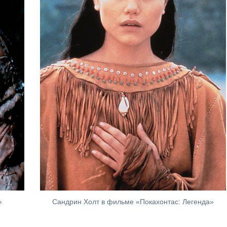
»
Сандрин Холт в фильме «Покахонтас: Легенда»