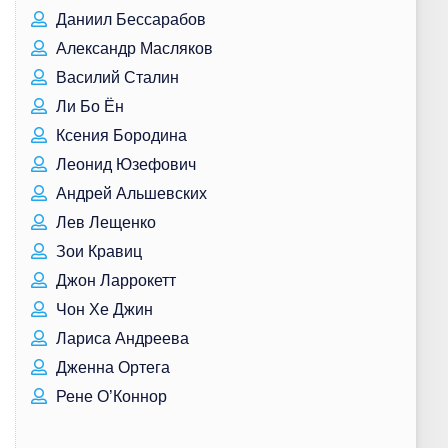
Даниил Бессарабов
Александр Масляков
Василий Сталин
Ли Бо Ён
Ксения Бородина
Леонид Юзефович
Андрей Альшевских
Лев Лещенко
Зои Кравиц
Джон Ларрокетт
Чон Хе Джин
Лариса Андреева
Дженна Ортега
Рене О’Коннор