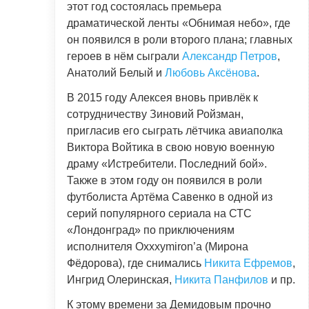
этот год состоялась премьера
драматической ленты «Обнимая небо», где
он появился в роли второго плана; главных
героев в нём сыграли
Александр Петров
,
Анатолий Белый и
Любовь Аксёнова
.
В 2015 году Алексея вновь привлёк к
сотрудничеству Зиновий Ройзман,
пригласив его сыграть лётчика авиаполка
Виктора Войтика в свою новую военную
драму «Истребители. Последний бой».
Также в этом году он появился в роли
футболиста Артёма Савенко в одной из
серий популярного сериала на СТС
«Лондонград» по приключениям
исполнителя Oxxxymiron’а (Мирона
Фёдорова), где снимались
Никита Ефремов
,
Ингрид Олеринская,
Никита Панфилов
и пр.
К этому времени за Демидовым прочно