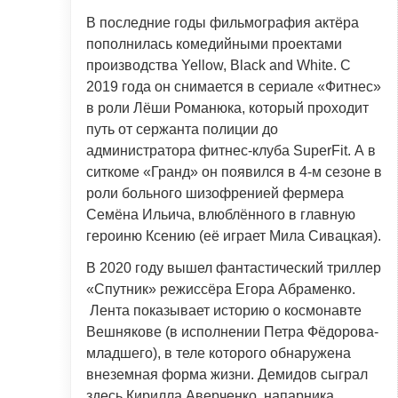
В последние годы фильмография актёра
пополнилась комедийными проектами
производства Yellow, Black and White. С
2019 года он снимается в сериале «Фитнес»
в роли Лёши Романюка, который проходит
путь от сержанта полиции до
администратора фитнес-клуба SuperFit. А в
ситкоме «Гранд» он появился в 4-м сезоне в
роли больного шизофренией фермера
Семёна Ильича, влюблённого в главную
героиню Ксению (её играет Мила Сивацкая).
В 2020 году вышел фантастический триллер
«Спутник» режиссёра Егора Абраменко.
Лента показывает историю о космонавте
Вешнякове (в исполнении Петра Фёдорова-
младшего), в теле которого обнаружена
внеземная форма жизни. Демидов сыграл
здесь Кирилла Аверченко, напарника