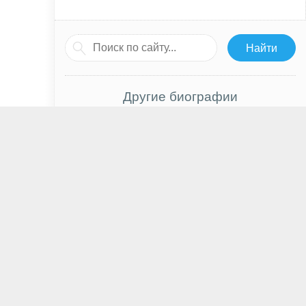
Другие биографии
Оскар Нуньес
Александр Збруев
Ольга Фонда
Сэм Уортингтон
Ли Аренберг
Джон Толкин
Рик Юн
Лайла Робинс
Николай Караченцов