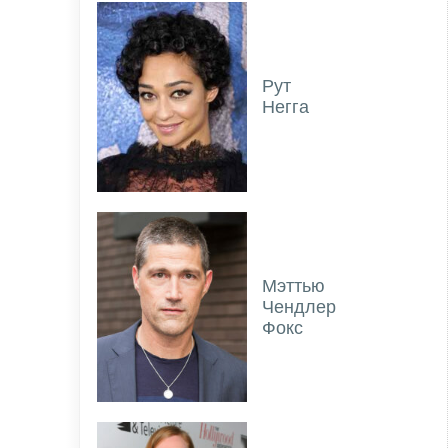
Рут
Негга
Мэттью
Чендлер
Фокс