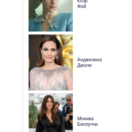
Клэр
Фой
Анджелина
Джоли
Моника
Беллуччи