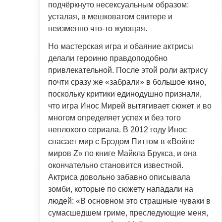
подчёркнуто несексуальным образом:
усталая, в мешковатом свитере и
неизменно что-то жующая.
Но мастерская игра и обаяние актрисы
делали героиню правдоподобно
привлекательной. После этой роли актрису
почти сразу же «забрали» в большое кино,
поскольку критики единодушно признали,
что игра Инос Мирей вытягивает сюжет и во
многом определяет успех и без того
неплохого сериала. В 2012 году Инос
спасает мир с Брэдом Питтом в «Войне
миров Z» по книге Майкла Брукса, и она
окончательно становится известной.
Актриса довольно забавно описывала
зомби, которые по сюжету нападали на
людей: «В основном это страшные чуваки в
сумасшедшем гриме, преследующие меня,