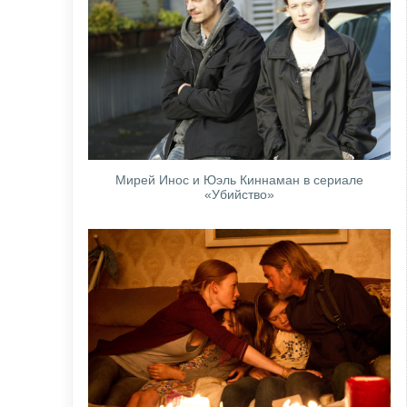
Мирей Инос и Юэль Киннаман в сериале
«Убийство»