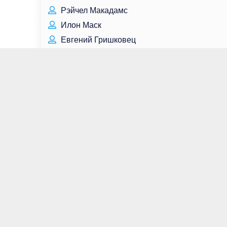
Рэйчел Макадамс
Илон Маск
Евгений Гришковец
Джеймс Франко
Дэн Берд
Том Блит
Сергей Гармаш
Чан Дон Юн
Дмитрий Белик
Владимир Солодов
Рэйф Файнс
Максим Авдеев
Кто родился сегодня
Кто умер сегодня
Для связи:
contact@great-peoples.ru