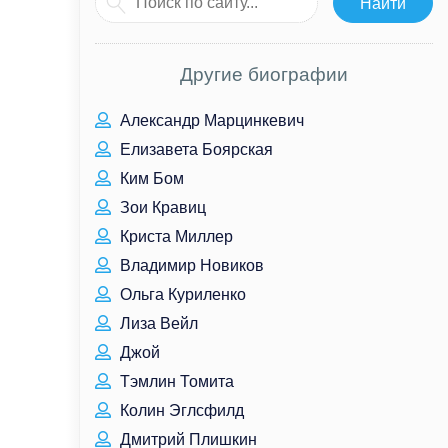
Другие биографии
Александр Марцинкевич
Елизавета Боярская
Ким Бом
Зои Кравиц
Криста Миллер
Владимир Новиков
Ольга Куриленко
Лиза Вейл
Джой
Тэмлин Томита
Колин Эглсфилд
Дмитрий Плишкин