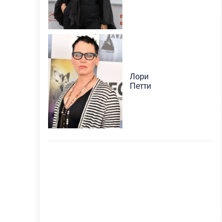
Лори
Петти