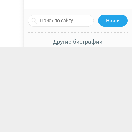
Другие биографии
Юлианна Караулова
Игорь Тальков
Эмилия Кларк
Махершала Али
Земфира Рамазанова
Виктор Зубарев
Харизма Карпентер
Винг Реймз
Дмитрий Исламов