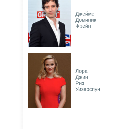
Джеймс
Доминик
Фрейн
Лора
Джин
Риз
Уизерспун