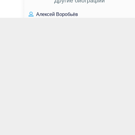
Другие биографии
Алексей Воробьёв
Владимир Новиков
Дональд Фэйсон
Ханде Эрчел
Ленни Джеймс
Стефани Беатрис
Владимир Ленин
Андрей Кончаловский
Патрик Уилсон
Мадонна Луиза Чикконе
Кейт Микуччи
Дарья Мельникова
Дэвид Коренсвет
Шон Хэтоси