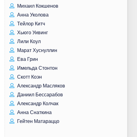
Михаил Кокшенов
Анна Уколова
Тейлор Китч
Хьюго Уивинг
Лили Коул
Марат Хуснуллин
Ева Грин
Имельда Стонтон
Скотт Коэн
Александр Масляков
Даниил Бессарабов
Александр Колчак
Анна Снаткина
Гейтен Матараццо