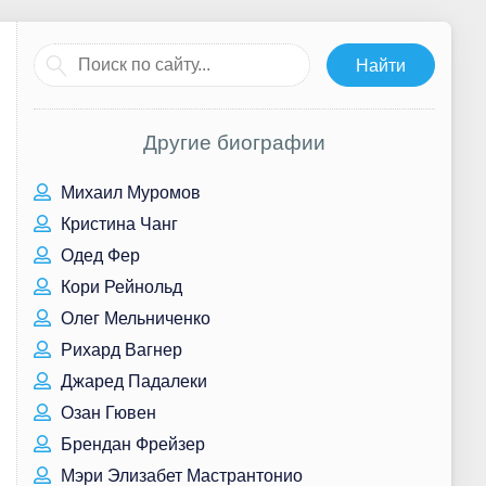
Другие биографии
Михаил Муромов
Кристина Чанг
Одед Фер
Кори Рейнольд
Олег Мельниченко
Рихард Вагнер
Джаред Падалеки
Озан Гювен
Брендан Фрейзер
Мэри Элизабет Мастрантонио