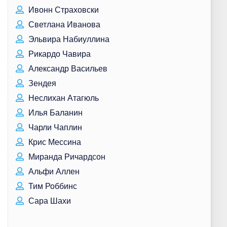
Ивонн Страховски
Светлана Иванова
Эльвира Набиуллина
Рикардо Чавира
Александр Васильев
Зендея
Неслихан Атагюль
Илья Баланин
Чарли Чаплин
Крис Мессина
Миранда Ричардсон
Альфи Аллен
Тим Роббинс
Сара Шахи