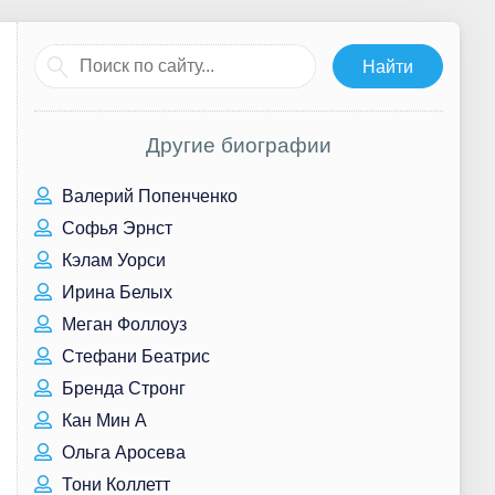
Другие биографии
Валерий Попенченко
Софья Эрнст
Кэлам Уорси
Ирина Белых
Меган Фоллоуз
Стефани Беатрис
Бренда Стронг
Кан Мин А
Ольга Аросева
Тони Коллетт