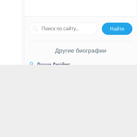
Другие биографии
Ленни Джеймс
Ким Диккенс
Рэйчел Зеглер
Джон Барроумен
Алиша Боэ
Андрей Норкин
Майкл Дункан
Мелани Лински
Адриано Челентано