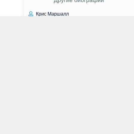
Другие биографии
Крис Маршалл
Вера Киперман
Елена Камбурова
Саддам Хусейн
Винсент Риган
Земфира Рамазанова
Леа Сейду
Меган Чарпентье
Катя Адушкина
Милош Бикович
Энн Хэтэуэй
Леди Гага
Наоми Скотт
Джет Ли