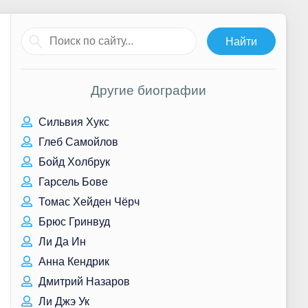
Другие биографии
Сильвия Хукс
Глеб Самойлов
Бойд Холбрук
Гарсель Бове
Томас Хейден Чёрч
Брюс Гринвуд
Ли Да Ин
Анна Кендрик
Дмитрий Назаров
Ли Джэ Ук