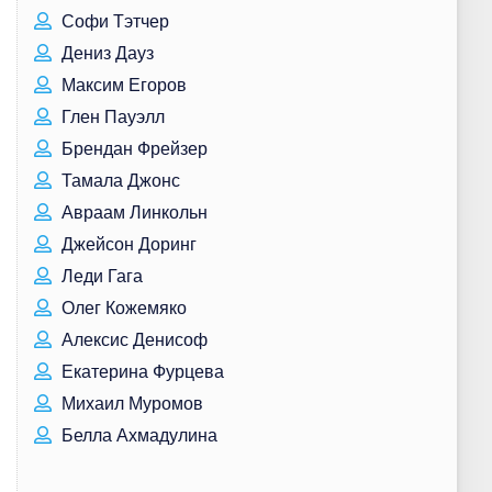
Софи Тэтчер
Дениз Дауз
Максим Егоров
Глен Пауэлл
Брендан Фрейзер
Тамала Джонс
Авраам Линкольн
Джейсон Доринг
Леди Гага
Олег Кожемяко
Алексис Денисоф
Екатерина Фурцева
Михаил Муромов
Белла Ахмадулина