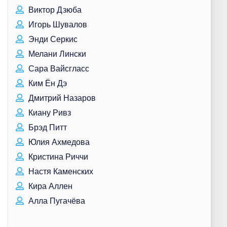
Виктор Дзюба
Игорь Шувалов
Энди Серкис
Мелани Лински
Сара Вайсгласс
Ким Ён Дэ
Дмитрий Назаров
Киану Ривз
Брэд Питт
Юлия Ахмедова
Кристина Риччи
Настя Каменских
Кира Аллен
Алла Пугачёва