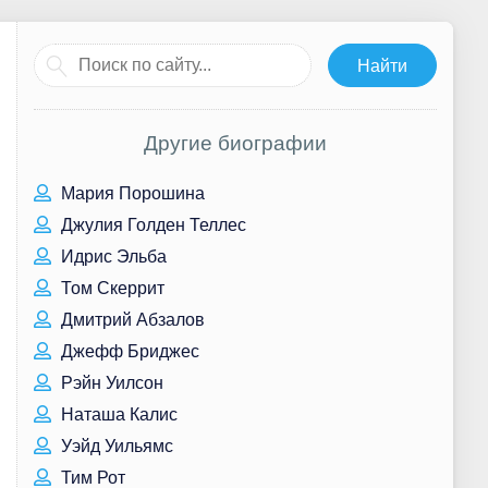
Другие биографии
Мария Порошина
Джулия Голден Теллес
Идрис Эльба
Том Скеррит
Дмитрий Абзалов
Джефф Бриджес
Рэйн Уилсон
Наташа Калис
Уэйд Уильямс
Тим Рот