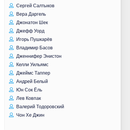
Сергей Салтыков
Вера Даргель
Джонатон Шек
Джефф Уорд
Игорь Пушкарёв
Владимир Басов
Дженнифер Энистон
Келли Уильямс
Джеймс Таппер
Андрей Белый
Юн Сок Ёль
Лев Ковпак
Валерий Тодоровский
Чон Хе Джин