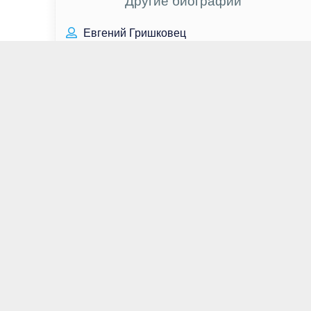
Другие биографии
Евгений Гришковец
Виктор Дзюба
Евгений Попов
Педро Паскаль
Михаил Боярский
Брэд Дуриф
Эдуард Асадов
Лев Яшин
Норман Ридус
Джадд Хирш
Светлана Ходченкова
Александр Гордон
Ник Тарабей
Сергей Мавроди