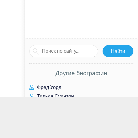
Другие биографии
Фред Уорд
Тильда Суинтон
Ирада Зейналова
Томас Сангстер
Макс Мингелла
Джейми Мюррей