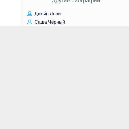
Другие биографии
Джейн Леви
Саша Чёрный
Эндрю Линкольн
Олег Маслин
Александра Даддарио
Леонид Огуль
Оксана Фёдорова
Лев Толстой
Валентин Белькевич
Пак Бо Гом
Дмитрий Шиковец
Николай Кропачев
Кэтрин Джустен
Дмитрий Плишкин