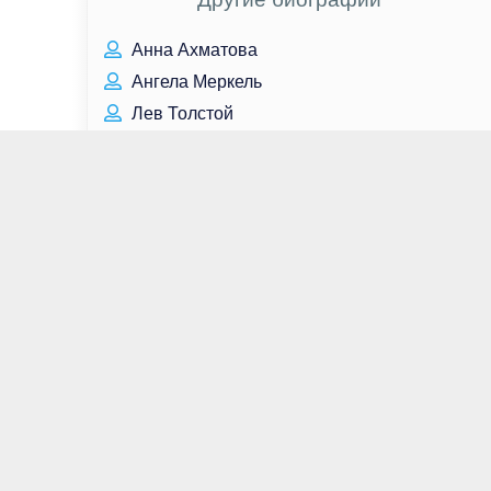
Анна Ахматова
Ангела Меркель
Лев Толстой
Тобайас Мензис
Ирина Скобцева
Кэйтлин Фицджеральд
Брэдли Купер
Рэйчел Броснахэн
Том Эллис
Валерий Тодоровский
Джексон Ван
Сергей Лысюк
Ариэль Уинтер
Василина Юсковец