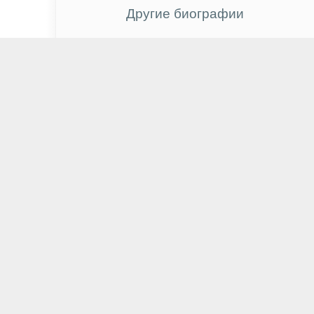
Другие биографии
Олег Янковский
Кит Кэррадайн
Алистер Кроули
Мишель Пфайффер
Давид Нуриев
Константин Бальмонт
Ребекка Ригг
Алан Рикман
Дмитрий Плишкин
Тобайас Мензис
Андрей Миронов
Холли Вэлэнс
Георгий Жуков
Любовь Аксёнова