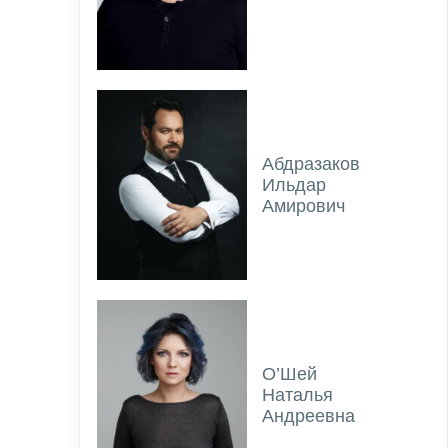
Абдразаков
Ильдар
Амирович
О’Шей
Наталья
Андреевна