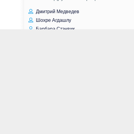
Дмитрий Медведев
Шохре Агдашлу
Барбара Стэнвик
Рэйн Уилсон
Константин Ивлев
Шон Патрик Флэнери
Келли Райлли
Дмитрий Маликов
Сара Рафферти
Джейми Мюррей
Александр Школьник
Молли Куинн
Лариса Андреева
Квон Хва Ун
Том Хиддлстон