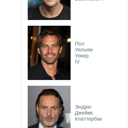
Пол
Уильям
Уокер
IV
Эндрю
Джеймс
Клаттербак