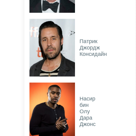
Патрик
Джордж
Консидайн
Насир
бин
Олу
Дара
Джонс