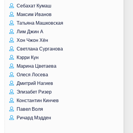
Себахат Кумаш
Максим Иванов
Татьяна Машковская
Лим Джин А
Хон Чжон Хён
Светлана Сурганова
Кэрри Кун
Марина Цветаева
Олеся Лосева
Дмитрий Нагиев
Элизабет Ризер
Константин Кинчев
Павел Воля
Ричард Мэдден