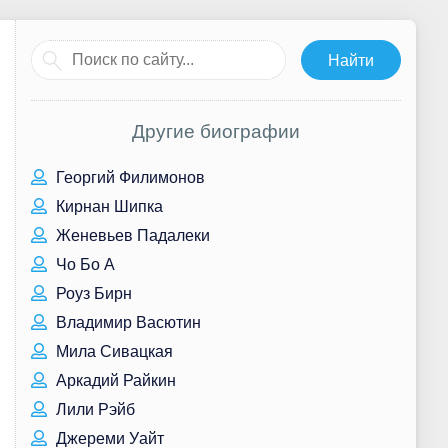
Другие биографии
Георгий Филимонов
Кирнан Шипка
Женевьев Падалеки
Чо Бо А
Роуз Бирн
Владимир Васютин
Мила Сивацкая
Аркадий Райкин
Лили Рэйб
Джереми Уайт