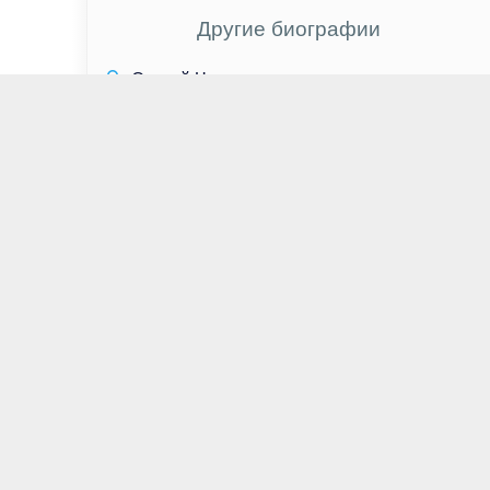
Другие биографии
Сергей Чепиков
Лили Коллинз
Стивен Дорфф
Андрей Травников
Стас Пьеха
Борис Корчевников
Уайатт Рассел
Николас Холт
Майлс Хейзер
Шевваль Сам
Талия Болсам
Линдси Дункан
Тимур Турлов