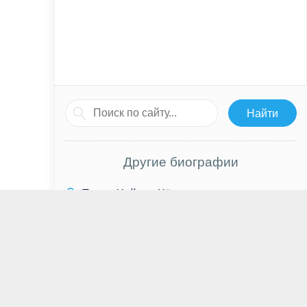
Другие биографии
Томас Хейден Чёрч
Константин Плотников
Мерьем Узерли
Василина Юсковец
Яо Чи
Наталья Крачковская