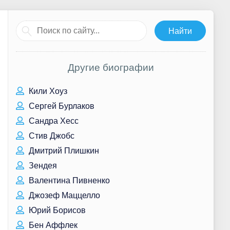
Другие биографии
Кили Хоуз
Сергей Бурлаков
Сандра Хесс
Стив Джобс
Дмитрий Плишкин
Зендея
Валентина Пивненко
Джозеф Маццелло
Юрий Борисов
Бен Аффлек