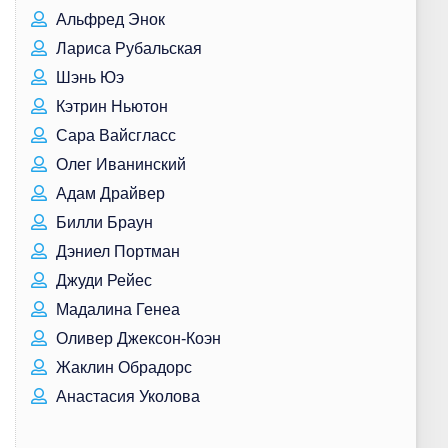
Альфред Энок
Лариса Рубальская
Шэнь Юэ
Кэтрин Ньютон
Сара Вайсгласс
Олег Иванинский
Адам Драйвер
Билли Браун
Дэниел Портман
Джуди Рейес
Мадалина Генеа
Оливер Джексон-Коэн
Жаклин Обрадорс
Анастасия Уколова