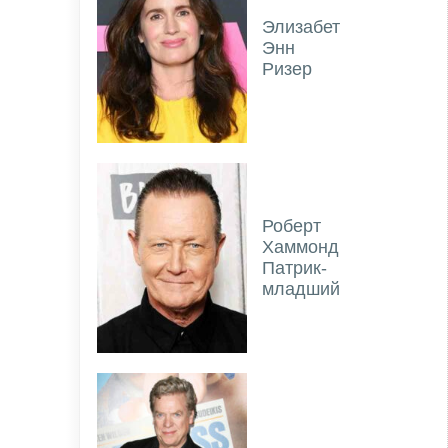
Элизабет
Энн
Ризер
Роберт
Хаммонд
Патрик-
младший