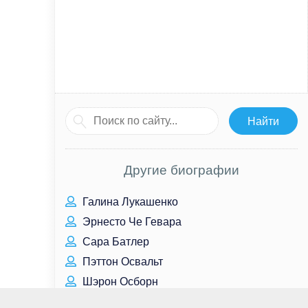
Другие биографии
Галина Лукашенко
Эрнесто Че Гевара
Сара Батлер
Пэттон Освальт
Шэрон Осборн
Рэйчел Майнер