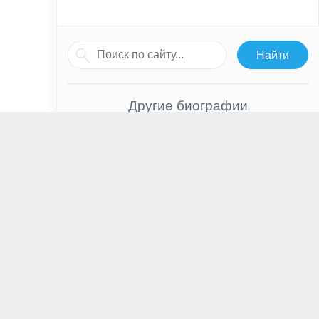
Другие биографии
АйЮ
Наташа Грегсон Вагнер
Ю Ин Су
Райан Рейнольдс
Джесси Айзенберг
Майкл Уэтерли
Теодора Духовникова
Александр Устюгов
Иэн Боэн