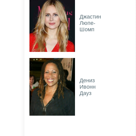
Джастин
Люпе-
Шомп
Дениз
Ивонн
Дауз