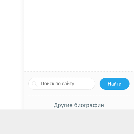
Другие биографии
Кира Аллен
Ребекка Де Морнэй