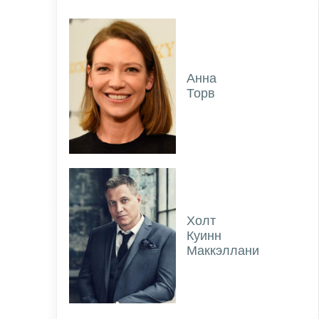
Анна
Торв
Холт
Куинн
Маккэллани