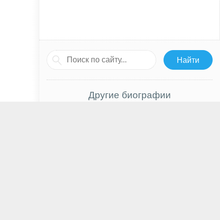
Другие биографии
Павел Деревянко
Алекса Деми
Чан Дон Гон
Кристофер Уокен
Пэттон Освальт
Александр Гинцбург
Джефф Бриджес
Брюс Гринвуд