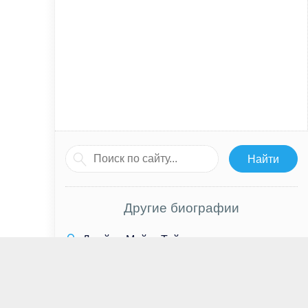
Другие биографии
Джеймс Майкл Тайлер
Софья Эрнст
Анна Ковальчук
Скотт Коэн