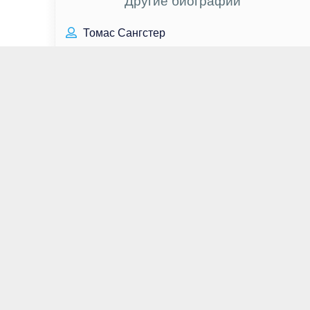
Другие биографии
Томас Сангстер
Риз Уизерспун
Гари Олдман
Виктор Соболев
Андрей Кончаловский
Бенито Муссолини
Валерий Тодоровский
Наталья Подольская
Юрий Яковлев
Эмбер Тэмблин
Синди Сэмпсон
Гольшифте Фарахани
Бенедикт Камбербэтч
Антуан де Сент-Экзюпери