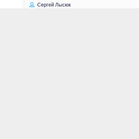
Сергей Лысюк
Лиленд Орсер
Влад Кадони
Диана Арбенина
Шайа Лабаф
Скотт Фоли
Крэйг Бирко
Ким Тхэ Хун
Александр Рыбак
Ли Су Хёк
Чазз Пальминтери
Кевин Дюранд
Лия Ахеджакова
Эдрианн Палики
АйЮ