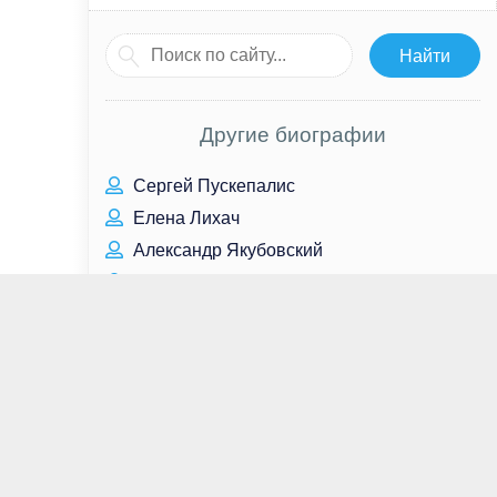
Другие биографии
Сергей Пускепалис
Елена Лихач
Александр Якубовский
Скотт Фоли
Элизабет Арнуа
Гари Олдман
Тим Дикей
Андрей Шабалин
Эмибет МакНалти
Фёдор Достоевский