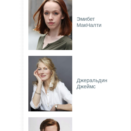
Эмибет
МакНалти
Джеральдин
Джеймс