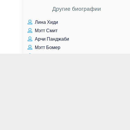
Другие биографии
Лина Хиди
Мэтт Смит
Арчи Панджаби
Мэтт Бомер
Том Круз
Пак Со Дам
Дилан Спроус
Реге-Жан Пейдж
Ирина Ивенских
Чед Линдберг
Идрис Эльба
Анна Уколова
Наоми Скотт