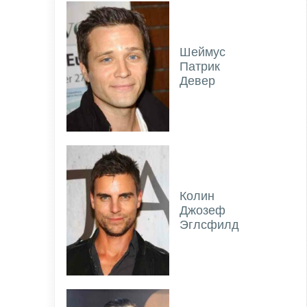
Шеймус
Патрик
Девер
Колин
Джозеф
Эглсфилд