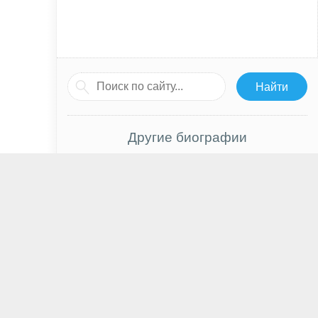
Другие биографии
Ким Тэ Хён
Пегги Липтон
Макс Биcли
Ви Ха Джун
Игорь Пушкарев
Уинстон Черчилль
Уилл Смит
Максим Матвеев