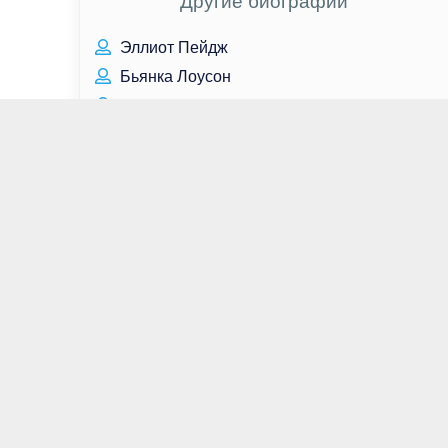
Другие биографии
Эллиот Пейдж
Бьянка Лоусон
Марина Мелия
Александр Пушкин
Александр Суворов
Валентин Белькевич
Лада Дэнс
Келли Ху
Сара Рафферти
Дмитрий Песков
Жанна Фриске
Николай Соболев
Монеточка
Наталья Варлей