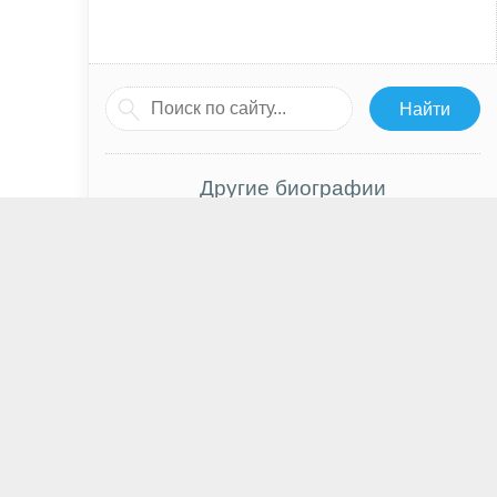
Другие биографии
Дмитрий Быков
Чукуди Ивуджи
Вера Даргель
Лили Рэйб
Майлс Хейзер
Елена Вяльбе
Наталья Крачковская
Пётр Вельяминов
Альберт Эйнштейн