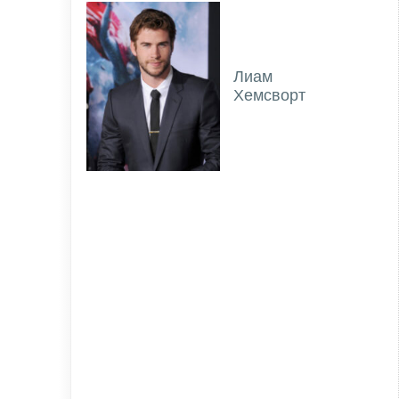
Лиам
Хемсворт